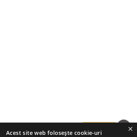
LINKURI UTILE
POLITICA DE CONFIDENȚIALITATE
POLITICA DE COOKIE
CONTACT
×
Acest site web folosește cookie-uri
0745.255.250